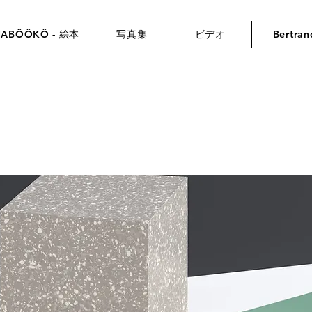
NABÔÔKÔ - 絵本
写真集
ビデオ
Bertr